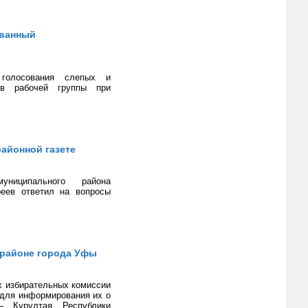
ованный
 голосования слепых и
в рабочей группы при
айонной газете
униципального района
реев ответил на вопросы
 районе города Уфы
х избирательных комиссии
 для информирования их о
– Курултая Республики