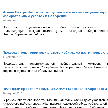
Члены Центризбиркома республики посетили специализир
избирательный участок в Белорецке
18 августа 2023
Подготовка специализированных избирательных участков для
слабовидящих граждан стала целью выездных рейдов члено
Центризбиркоме республики.
Председатель территориального избиркома дал интервью р
17 августа 2023
Председатель территориальной избирательной комиссии м
Стерлитамакский район Республики Башкортостан Ришат Салимга
корреспондента газеты «Сельские нивы».
Пилотный проект «Мобильная УИК» стартовал в Кировском
16 августа 2023
В рамках пилотного проекта «Мобильная УИК» члены двух участковы
Кировского района города Уфы начали подомовой обход избирателей
предстоящих выборах депутатов Государственного Собрания 