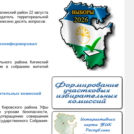
линский район 22 августа
датель территориальной
внесено десять вопросов.
проинформировал
льного района Кигинский
ие в собраниях жителей
ательных комиссий
в Кировского района Уфы
 угрозам безопасности,
дотвращению совершения
сударственного Собрания-