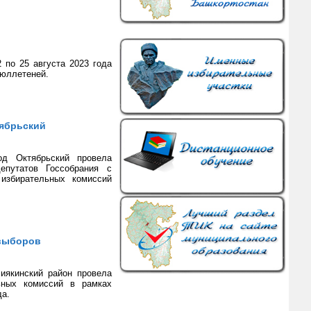
 по 25 августа 2023 года
бюллетеней.
тябрьский
род Октябрьский провела
путатов Госсобрания с
 избирательных комиссий
 выборов
иякинский район провела
ьных комиссий в рамках
да.