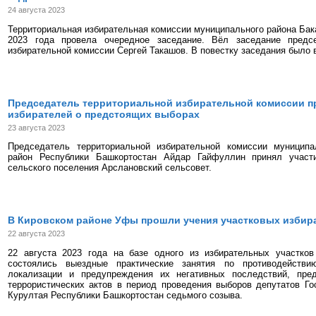
24 августа 2023
Территориальная избирательная комиссии муниципального района Бака
2023 года провела очередное заседание. Вёл заседание предсе
избирательной комиссии Сергей Такашов. В повестку заседания было 
Председатель территориальной избирательной комиссии 
избирателей о предстоящих выборах
23 августа 2023
Председатель территориальной избирательной комиссии муниципа
район Республики Башкортостан Айдар Гайфуллин принял участ
сельского поселения Арслановский сельсовет.
В Кировском районе Уфы прошли учения участковых избир
22 августа 2023
22 августа 2023 года на базе одного из избирательных участко
состоялись выездные практические занятия по противодействию
локализации и предупреждения их негативных последствий, пре
террористических актов в период проведения выборов депутатов Го
Курултая Республики Башкортостан седьмого созыва.