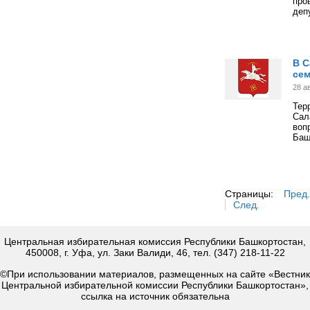
про
деп
В С
сем
28 а
Тер
Сал
воп
Баш
Страницы:
Пред.
След.
Центральная избирательная комиссия Республики Башкортостан,
450008, г. Уфа, ул. Заки Валиди, 46, тел. (347) 218-11-22
©При использовании материалов, размещенных на сайте «Вестник
Центральной избирательной комиссии Республики Башкортостан»,
ссылка на источник обязательна