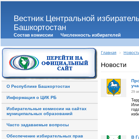
Вестник Центральной избирател
Башкортостан
Состав комиссии
Численность избирателей
Главная
Новост
Новости
Про
уча
О Республике Башкортостан
29 а
Информация о ЦИК РБ
Тер
Или
Избирательные комиссии на сайтах
год
муниципальных образований
изб
Часто задаваемые вопросы
Обеспечение избирательных прав
В Г