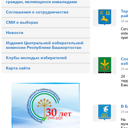
граждан, являющихся инвалидами
Тер
Соглашения о сотрудничестве
ра
24 и
СМИ о выборах
Сег
Новости
изб
при
Издания Центральной избирательной
комиссии Республики Башкортостан
Клубы молодых избирателей
Сос
изб
Карта сайта
24 и
24
тер
Бак
В Б
24 и
На 
мун