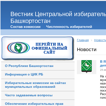
Вестник Центральной избирател
Башкортостан
Состав комиссии
Численность избирателей
Главная
Новост
Новости
В Я
деп
О Республике Башкортостан
24 и
Информация о ЦИК РБ
На 
мун
Избирательные комиссии на сайтах
наз
муниципальных образований
пос
пос
Рес
Часто задаваемые вопросы
гол
Обеспечение избирательных прав