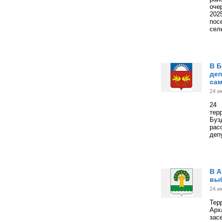
оче
202
пос
сел
В Б
деп
са
24 и
24
тер
Буз
рас
деп
В А
вы
24 и
Тер
Арх
зас