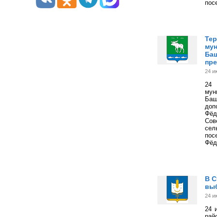
пос
Тер
мун
Баш
пре
24 и
24 
му
Ба
до
Фёд
Сов
сел
пос
Фёд
В С
выб
24 и
24 
рай