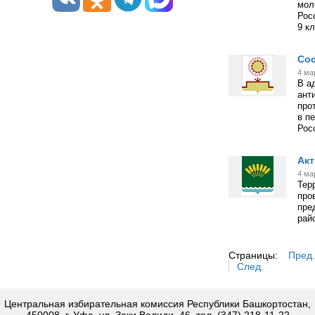
мол
Рос
9 к
Сос
4 ма
В а
ант
про
в п
Рос
Акт
4 ма
Тер
про
пре
рай
Страницы:
Пред.
След.
Центральная избирательная комиссия Республики Башкортостан,