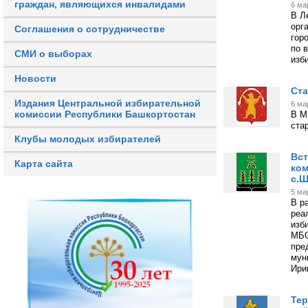
граждан, являющихся инвалидами
6 ма
В Л
орг
Соглашения о сотрудничестве
гор
по 
СМИ о выборах
изб
Новости
Ста
Издания Центральной избирательной
6 ма
комиссии Республики Башкортостан
В М
ста
Клубы молодых избирателей
Вст
Карта сайта
ком
с.
5 ма
В р
реа
изб
МБО
пре
мун
Ири
Тер