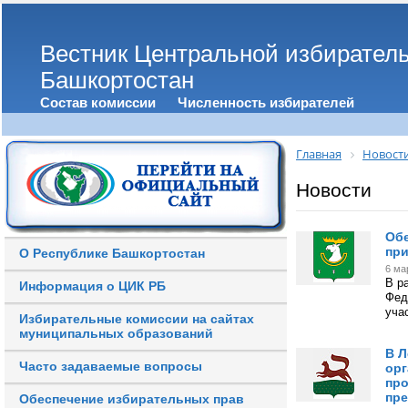
Вестник Центральной избирател
Башкортостан
Состав комиссии
Численность избирателей
Главная
Новост
Новости
Обе
при
О Республике Башкортостан
6 ма
В р
Информация о ЦИК РБ
Фед
уча
Избирательные комиссии на сайтах
муниципальных образований
В Л
Часто задаваемые вопросы
орг
про
пре
Обеспечение избирательных прав