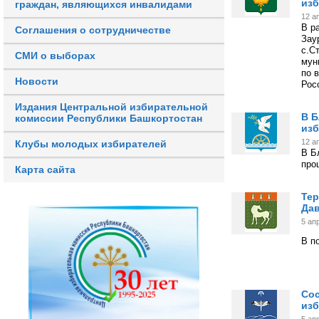
изб
граждан, являющихся инвалидами
12 а
В р
Соглашения о сотрудничестве
Зау
с.С
СМИ о выборах
мун
по 
Новости
Рос
Издания Центральной избирательной
В Б
комиссии Республики Башкортостан
из
12 а
Клубы молодых избирателей
В Б
про
Карта сайта
Тер
Дав
5 ап
В п
Сос
изб
5 ап