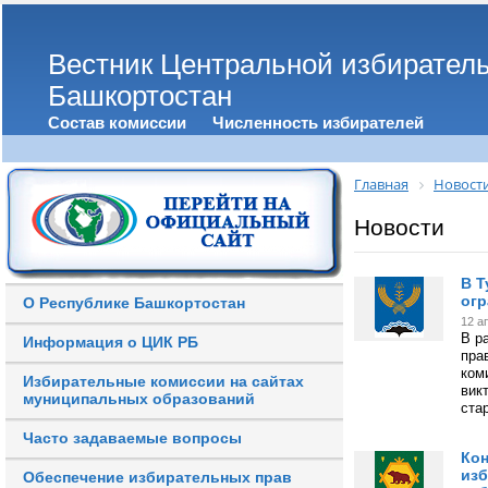
Вестник Центральной избирател
Башкортостан
Состав комиссии
Численность избирателей
Главная
Новост
Новости
В Т
ог
О Республике Башкортостан
12 а
В р
Информация о ЦИК РБ
пра
ком
Избирательные комиссии на сайтах
вик
муниципальных образований
ста
Часто задаваемые вопросы
Кон
изб
Обеспечение избирательных прав