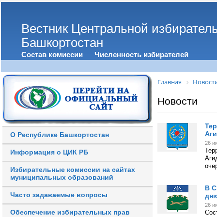
Вестник Центральной избирател
Башкортостан
Состав комиссии
Численность избирателей
Главная
Новост
Новости
Тер
Аги
О Республике Башкортостан
26 и
Тер
Информация о ЦИК РБ
Аги
оче
Избирательные комиссии на сайтах
муниципальных образований
В С
Часто задаваемые вопросы
дню
26 и
Обеспечение избирательных прав
Сос