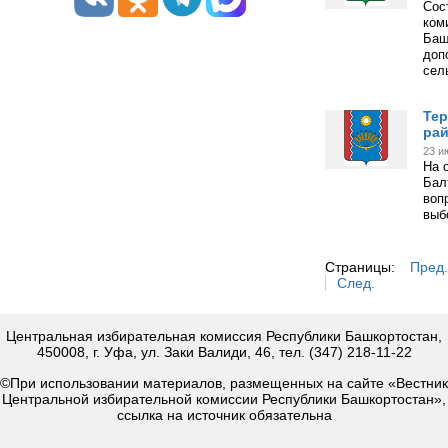
Сос
ком
Баш
доп
сел
Тер
ра
23 и
На 
Бал
воп
выб
Страницы:
Пред.
След.
Центральная избирательная комиссия Республики Башкортостан,
450008, г. Уфа, ул. Заки Валиди, 46, тел. (347) 218-11-22
©При использовании материалов, размещенных на сайте «Вестник
Центральной избирательной комиссии Республики Башкортостан»,
ссылка на источник обязательна