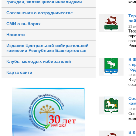
граждан, являющихся инвалидами
ком
Соглашения о сотрудничестве
Тер
рай
СМИ о выборах
23 и
Тер
Новости
гор
про
Издания Центральной избирательной
Рес
комиссии Республики Башкортостан
В Ф
Клубы молодых избирателей
к п
год
Карта сайта
23 и
В а
сос
Сос
ком
23 и
Сос
ком
В К