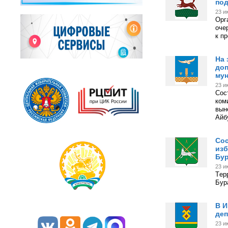
под
23 и
Орг
оче
к п
На 
доп
мун
23 и
Сос
ком
вын
Айб
Сос
изб
Бур
23 и
Tер
Бур
В И
деп
23 и