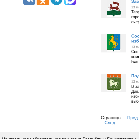
Зас
13 м
Тер
гор
оче
Сос
изб
13 м
Сос
ком
Баш
Под
13 м
В з
Дав
изб
выб
Страницы:
Пред.
След.