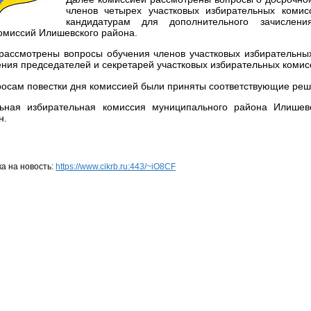
членов четырех участковых избирательных коми
кандидатурам для дополнительного зачислен
комиссий Илишевского района.
рассмотрены вопросы обучения членов участковых избирательны
ения председателей и секретарей участковых избирательных комис
росам повестки дня комиссией были приняты соответствующие реш
ьная избирательная комиссия муниципального района Илишев
н.
а на новость:
https://www.cikrb.ru:443/~iO8CF