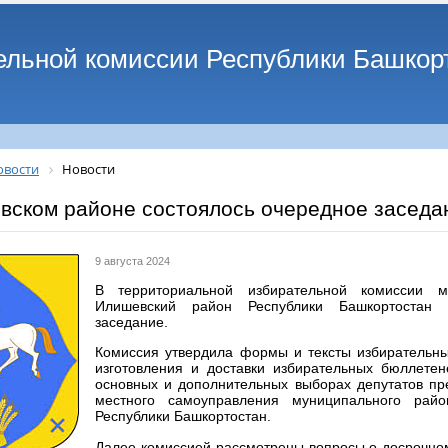
ельной комиссии Республики Башкор
овости
Новости
вском районе состоялось очередное заседа
9 августа 2024
В территориальной избирательной комиссии м
Илишевский район Республики Башкортостан 
заседание.
Комиссия утвердила формы и тексты избирательны
изготовления и доставки избирательных бюллетен
основных и дополнительных выборах депутатов пр
местного самоуправления муниципального рай
Республики Башкортостан.
Далее комиссией рассмотрены вопросы о досрочно