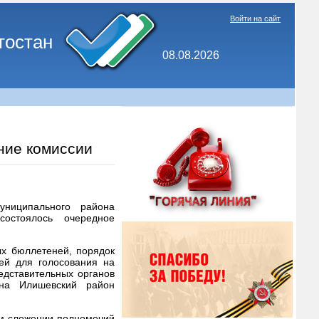
Войти на сайт
тостан
08.08.2026
ние комиссии
униципального района
состоялось очередное
х бюллетеней, порядок
ей для голосования на
едставительных органов
она Илишевский район
м сложении полномочий