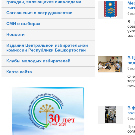
граждан, являющихся инвалидами
Мер
гиг
Соглашения о сотрудничестве
9 ию
В р
СМИ о выборах
сов
уча
Новости
Бал
Издания Центральной избирательной
комиссии Республики Башкортостан
В Ц
Клубы молодых избирателей
под
8 ию
Карта сайта
Оче
тер
нек
В ф
го
8 ию
Цен
орг