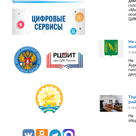
дем
гол
«Мо
осо
ЦИК
На 
вы
5 ию
На
Аур
гол
деп
Тер
рай
5 ию
На 
общ