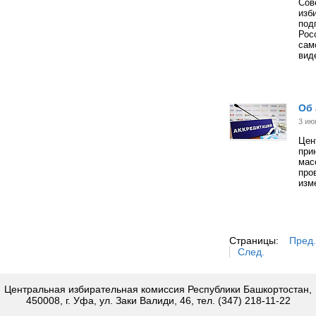
Сов
изб
под
Рос
сам
вид
Об 
3 ию
Цен
при
мас
про
изм
Страницы:
Пред.
След.
Центральная избирательная комиссия Республики Башкортостан,
450008, г. Уфа, ул. Заки Валиди, 46, тел. (347) 218-11-22