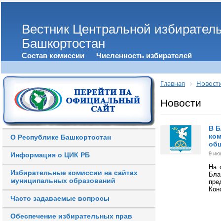
Вестник Центральной избирател
Башкортостан
Состав комиссии
Численность избирателей
Главная
Новост
Новости
В Б
ком
О Республике Башкортостан
об
9 ию
Информация о ЦИК РБ
На 
Избирательные комиссии на сайтах
Бла
муниципальных образований
пре
Кон
Часто задаваемые вопросы
Обеспечение избирательных прав