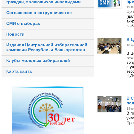
пре
граждан, являющихся инвалидами
19 я
Цен
Соглашения о сотрудничестве
(да
акк
СМИ о выборах
выб
Новости
В Ц
Издания Центральной избирательной
18 я
комиссии Республики Башкортостан
В Ц
реж
Клубы молодых избирателей
воп
с у
Карта сайта
тер
ЦИК
В С
под
18 я
В г
уча
Пре