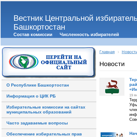
Вестник Центральной избирател
Башкортостан
Состав комиссии
Численность избирателей
Главная
Новост
Новости
Тер
рай
О Республике Башкортостан
«И
19 я
Информация о ЦИК РБ
Тер
Уфы
Избирательные комиссии на сайтах
чле
муниципальных образований
инф
Сов
Часто задаваемые вопросы
Нач
Обеспечение избирательных прав