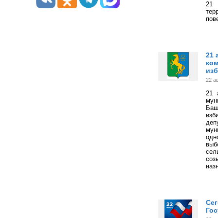
21 
тер
пов
21 
ком
из
22 а
21 
му
Баш
изб
деп
мун
одн
выб
сел
со
наз
Сег
Гос