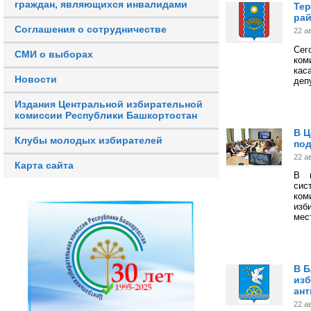
граждан, являющихся инвалидами
Тер
рай
Соглашения о сотрудничестве
22 а
Сег
СМИ о выборах
ком
кас
Новости
деп
Издания Центральной избирательной
комиссии Республики Башкортостан
В Ц
Клубы молодых избирателей
под
22 а
Карта сайта
В м
сис
ком
изб
мес
В Б
изб
ант
22 а