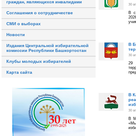
граждан, являющихся инвалидами
30 а
В с
Соглашения о сотрудничестве
202
учи
СМИ о выборах
Новости
В Б
Издания Центральной избирательной
тер
комиссии Республики Башкортостан
30 а
Клубы молодых избирателей
29 
тер
Карта сайта
пре
В К
реа
изб
30 а
В М
«Мы
изб