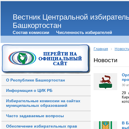
Вестник Центральной избирател
Башкортостан
Состав комиссии
Численность избирателей
Главная
Новост
Новости
Орг
про
О Республике Башкортостан
30 а
Информация о ЦИК РБ
29 
Кир
Избирательные комиссии на сайтах
кот
муниципальных образований
Часто задаваемые вопросы
В Б
Обеспечение избирательных прав
вы