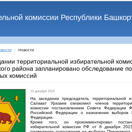
ельной комиссии Республики Башкор
овости
Новости
дании территориальной избирательной коми
кого района запланировано обследование п
вых комиссий
14 декабря 2023
На заседании председатель территориальной и
Салават Уразаев ознакомил членов территори
комиссии постановлением Совета Федерации Ф
Российской Федерации о назначении выборов 
Федерации.
Кроме того, он прокомментировал постан
избирательной комиссии РФ от 8 декабря 202
проведении голосования на выборах Президента 