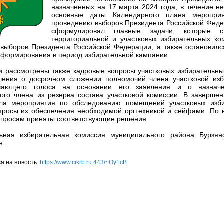
назначенных на 17 марта 2024 года, в течение не
основные даты Календарного плана меропри
проведению выборов Президента Российской Феде
сформулировал главные задачи, которые 
территориальной и участковых избирательных ко
выборов Президента Российской Федерации, а также остановилс
нформирования в период избирательной кампании.
и рассмотрены также кадровые вопросы участковых избирательны
ения о досрочном сложении полномочий члена участковой изб
ающего голоса на основании его заявления и о назначе
ого члена из резерва состава участковой комиссии. В заверше
ала мероприятия по обследованию помещений участковых изб
просы их обеспечения необходимой оргтехникой и сейфами. По
опросам приняты соответствующие решения.
ьная избирательная комиссия муниципального района Бурзян
н.
а на новость:
https://www.cikrb.ru:443/~Oy1cB