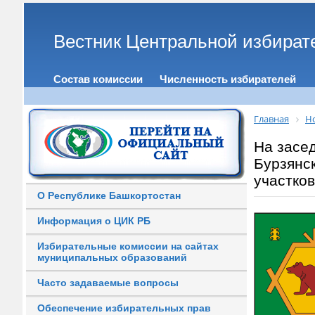
Вестник Центральной избират
Состав комиссии
Численность избирателей
Главная
Н
На засе
Бурзянс
участко
О Республике Башкортостан
Информация о ЦИК РБ
Избирательные комиссии на сайтах
муниципальных образований
Часто задаваемые вопросы
Обеспечение избирательных прав