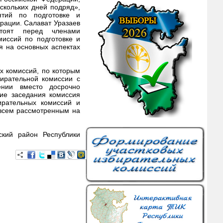
скольких дней подряд»,
ятий по подготовке и
рации. Салават Уразаев
стоят перед членами
миссий по подготовке и
я на основных аспектах
х комиссий, по которым
ирательной комиссии с
нии вместо досрочно
ние заседания комиссия
ирательных комиссий и
 всем рассмотренным на
ский район Республики