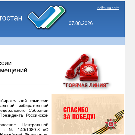
Войти на сайт
тостан
07.08.2026
ссии
омещений
збирательной комиссии
альной избирательной
едерального Собрания
Президента Российской
овление Центральной
3 г. № 140/1080-8 «О
Российской Федерации,