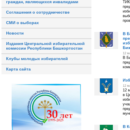
граждан, являющихся инвалидами
ТИК
пре
изб
Соглашения о сотрудничестве
выб
про
СМИ о выборах
Новости
В Б
пре
изб
Издания Центральной избирательной
Биж
комиссии Республики Башкортостан
12 м
В Б
Клубы молодых избирателей
пре
ком
Карта сайта
Изб
12 м
12 
в Ц
изб
уча
пре
мун
В К