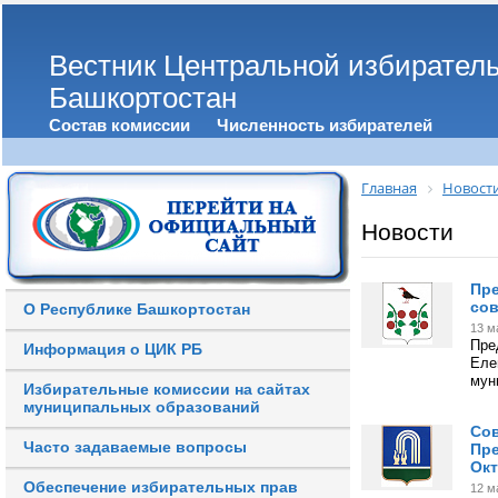
Вестник Центральной избирател
Башкортостан
Состав комиссии
Численность избирателей
Главная
Новост
Новости
Пре
со
О Республике Башкортостан
13 м
Пре
Информация о ЦИК РБ
Еле
мун
Избирательные комиссии на сайтах
муниципальных образований
Сов
Часто задаваемые вопросы
Пре
Ок
Обеспечение избирательных прав
12 м