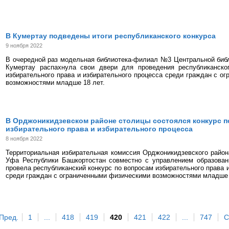
В Кумертау подведены итоги республиканского конкурса
9 ноября 2022
В очередной раз модельная библиотека-филиал №3 Центральной биб
Кумертау распахнула свои двери для проведения республиканско
избирательного права и избирательного процесса среди граждан с о
возможностями младше 18 лет.
В Орджоникидзевском районе столицы состоялся конкурс п
избирательного права и избирательного процесса
8 ноября 2022
Территориальная избирательная комиссия Орджоникидзевского района
Уфа Республики Башкортостан совместно с управлением образован
провела республиканский конкурс по вопросам избирательного права 
среди граждан с ограниченными физическими возможностями младше 
Пред.
1
...
418
419
420
421
422
...
747
С