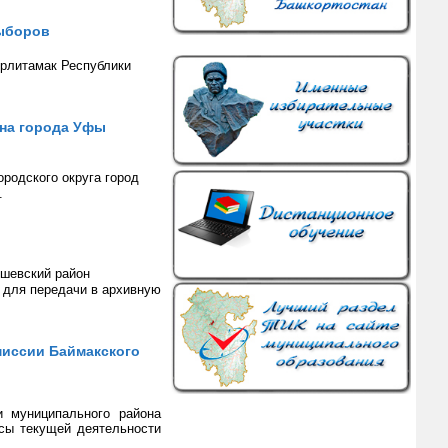
выборов
ерлитамак Республики
она города Уфы
родского округа город
.
ишевский район
 для передачи в архивную
миссии Баймакского
и муниципального района
сы текущей деятельности