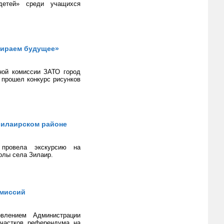
детей» среди учащихся
бираем будущее»
ной комиссии ЗАТО город
 прошел конкурс рисунков
Зилаирском районе
 провела экскурсию на
олы села Зилаир.
омиссий
влением Администрации
участков референдума на