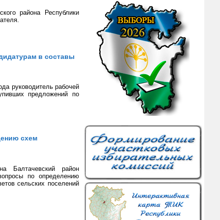
ского района Республики
ателя.
ндидатурам в составы
ода руководитель рабочей
тупивших предложений по
дению схем
она Балтачевский район
вопросы по определению
ветов сельских поселений