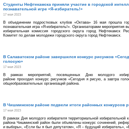
Студенты Нефтекамска приняли участие в городской интелл
познавательной игре «Я-избиратель!»
17 мая 2023
В объединении подростковых клубов «Октава» 16 мая прошла гор
познавательная игра «Я-избиратель!». Организаторами мероприятия в
избирательная комиссия городского округа город Нефтекамск Ре
Комитет по делам молодежи городского округа город Нефтекамск.
В Салаватском районе завершился конкурс рисунков «Сегодн
голосую»
17 мая 2023
В рамках мероприятий, посвященных Дню молодого избир
районе проходил конкурс рисунков «Сегодня я рисую, а завтра го
общеобразовательных организаций района.
В Чишминском районе подвели итоги районных конкурсов р
17 мая 2023
В рамках Дня молодого избирателя территориальной избирательной 
района Чишминский район были объявлены конкурс сочинений, рефе
и выборы», «Если бы я был депутатом», «Я – будущий избиратель», «