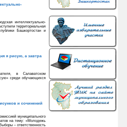
ектуально-
одская интеллектуально-
ыступили территориальная
спублики Башкортостан и
я я рисую, а завтра
ателя, в Салаватском
лосую» среди обучающихся
исунков и сочинений
комиссией муниципального
ратов на тему: «Молодежь
Выборы – ответственность