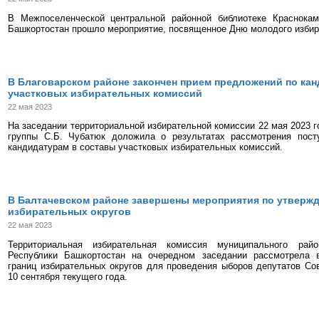
В Межпоселенческой центральной районной библиотеке Краснокам
Башкортостан прошло мероприятие, посвященное Дню молодого избир
В Благоварском районе закончен прием предложений по ка
участковых избирательных комиссий
22 мая 2023
На заседании территориальной избирательной комиссии 22 мая 2023 г
группы С.Б. Чубатюк доложила о результатах рассмотрения пос
кандидатурам в составы участковых избирательных комиссий.
В Балтачевском районе завершены мероприятия по утверж
избирательных округов
22 мая 2023
Территориальная избирательная комиссия муниципального рай
Республики Башкортостан на очередном заседании рассмотрела 
границ избирательных округов для проведения ыборов депутатов Со
10 сентября текущего года.