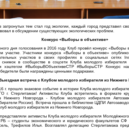
 затронутых тем стал год экологии, каждый город представил св
твовал в обсуждении существующих экологических проблем.
Конкурс «Выборы в объективе»
ного дня голосования в 2016 году Клуб провёл конкурс «Выборы 
ом участке. Участники конкурса «Выборы в объективе» опублик
тельных участков в своих профилях в социальных сетях Ins
 снимок в сообществе в соцсети Клуба молодого избирател
ым хэштегом #ВыборыВОбъективеСТР #ВыборыСТР Конкурс на
обедители были награждены ценными подарками.
Выездная встреча с Клубом молодого избирателя из Нижнего
16 г. прошло знаковое событие в истории Клуба молодого избира
ГО г. Стерлитамак! Активисты Клуба встретились в формате кр
з Нижнего Новгорода - Клубом молодого избирателя Автоза
иратели России). Встреча прошла в библиотеке ЦДПИ Автозаводск
луб молодого избирателя из Нижнего Новгорода.
представляли активисты Клуба молодого избирателя Молодёжного 
 РБ – студенты экономического и юридического факультетов СФ
сель, Трефилов Илья. Возглавлял делегацию Стерлитамака пред