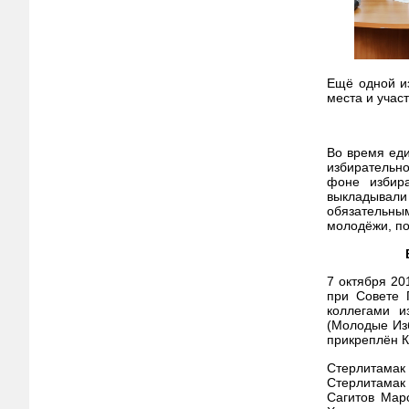
Ещё одной из
места и учас
Во время еди
избирательн
фоне избира
выкладывали
обязательн
молодёжи, п
7 октября 20
при Совете 
коллегами и
(Молодые Изб
прикреплён К
Стерлитамак 
Стерлитамак
Сагитов Мар