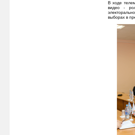
В ходе телем
видео - ро
электоральн
выборах в пр