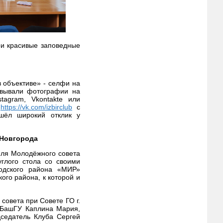
ои красивые заповедные
в объективе» - селфи на
овывали фотографии на
tagram, Vkontakte или
я
https://vk.com/izbirclub
с
шёл широкий отклик у
 Новгорода
теля Молодёжного совета
углого стола со своими
водского района «МИР»
ого района, к которой и
совета при Совете ГО г.
 БашГУ Каплина Мария,
седатель Клуба Сергей