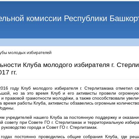
ельной комиссии Республики Башкор
убы молодых избирателей
ьности Клуба молодого избирателя г. Стерл
17 гг.
016 году Клуб молодого избирателя г. Стерлитамака отметил с
ьшой, но за это время Клуб и его активисты провели огромну
 и правовой грамотности молодёжи, а также способствовали увел
За время работы Клуба, активисты обзавелись огромным количеств
Родины.
им учредителей нашего Клуба за постоянную поддержку и оказан
 совету при Совете ГО г. Стерлитамак и территориальную избира
 руководство города и Совет ГО г. Стерлитамак.
 годах постоянно проводились общие собрания Клуба, где реш