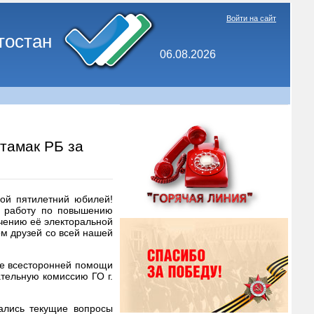
Войти на сайт
тостан
06.08.2026
итамак РБ за
вой пятилетний юбилей!
ю работу по повышению
ичению её электоральной
ом друзей со всей нашей
ие всесторонней помощи
тельную комиссию ГО г.
ались текущие вопросы