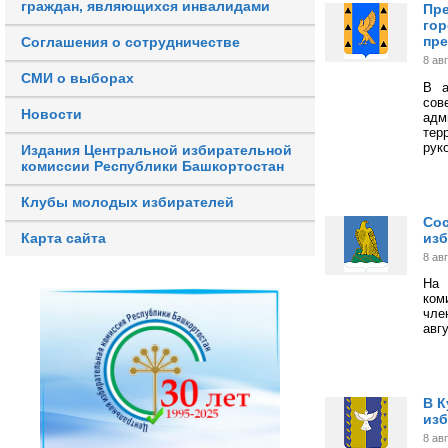
граждан, являющихся инвалидами
Пре
гор
пр
Соглашения о сотрудничестве
8 ав
СМИ о выборах
В а
со
Новости
адм
тер
рук
Издания Центральной избирательной
комиссии Республики Башкортостан
Клубы молодых избирателей
Сос
изб
Карта сайта
8 ав
На 
ком
чле
авгу
В К
из
8 ав