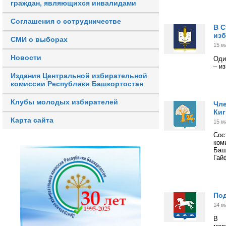
граждан, являющихся инвалидами
Соглашения о сотрудничестве
В С
из
СМИ о выборах
15 м
Новости
Оди
– и
Издания Центральной избирательной
комиссии Республики Башкортостан
Клубы молодых избирателей
Чле
Киг
Карта сайта
15 м
Сос
ком
Баш
Гай
Под
14 м
В с