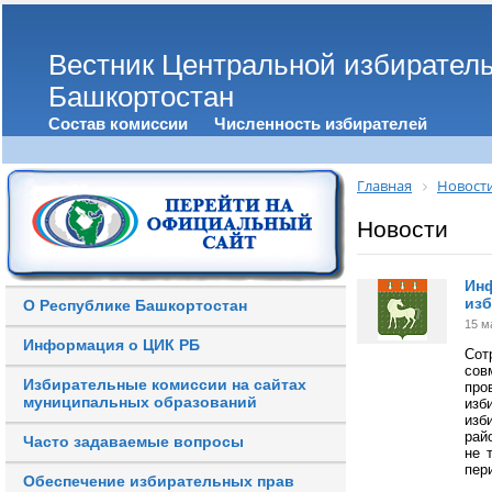
Вестник Центральной избирател
Башкортостан
Состав комиссии
Численность избирателей
Главная
Новост
Новости
Инф
изб
О Республике Башкортостан
15 м
Информация о ЦИК РБ
Сот
сов
Избирательные комиссии на сайтах
пр
муниципальных образований
изб
изб
рай
Часто задаваемые вопросы
не 
пер
Обеспечение избирательных прав