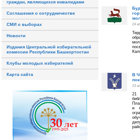
граждан, являющихся инвалидами
Буд
гор
Соглашения о сотрудничестве
мол
СМИ о выборах
24 а
Те
Новости
обр
мол
пос
Издания Центральной избирательной
Кал
комиссии Республики Башкортостан
Клубы молодых избирателей
Карта сайта
В Ч
пок
23 а
21 
биб
Пла
и б
огр
обу
деп
рай