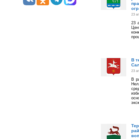
пра
огр
23 а
23 
Цен
кон
про
В т
Сал
23 а
В р
Нел
сре
изб
осн
экс
Тер
рай
воп