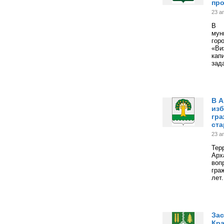
про
23 а
В 
мун
гор
«Ви
кап
зад
В А
изб
гра
ста
23 а
Тер
Арх
воп
гра
лет.
Зас
Кра