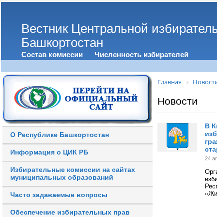
Вестник Центральной избирател
Башкортостан
Состав комиссии
Численность избирателей
Главная
Новост
Новости
В К
изб
О Республике Башкортостан
гра
ста
Информация о ЦИК РБ
24 а
Избирательные комиссии на сайтах
Орг
муниципальных образований
изб
Рес
«Жи
Часто задаваемые вопросы
Обеспечение избирательных прав