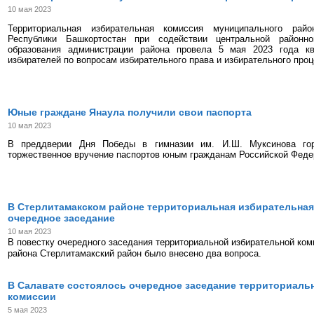
10 мая 2023
Территориальная избирательная комиссия муниципального рай
Республики Башкортостан при содействии центральной районн
образования администрации района провела 5 мая 2023 года кв
избирателей по вопросам избирательного права и избирательного проц
Юные граждане Янаула получили свои паспорта
10 мая 2023
В преддверии Дня Победы в гимназии им. И.Ш. Муксинова гор
торжественное вручение паспортов юным гражданам Российской Феде
В Стерлитамакском районе территориальная избирательная
очередное заседание
10 мая 2023
В повестку очередного заседания территориальной избирательной ко
района Стерлитамакский район было внесено два вопроса.
В Салавате состоялось очередное заседание территориаль
комиссии
5 мая 2023