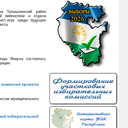
она Татышлинский район
ой библиотеки и отдела
ест-игру среди будущих
есса.
ода Янаула состоялось
рации.
 комиссия провела
миссии муниципального
ной избирательной