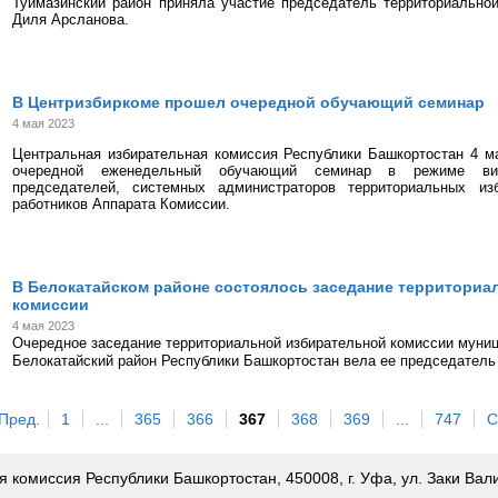
Туймазинский район приняла участие председатель территориально
Диля Арсланова.
В Центризбиркоме прошел очередной обучающий семинар
4 мая 2023
Центральная избирательная комиссия Республики Башкортостан 4 м
очередной еженедельный обучающий семинар в режиме вид
председателей, системных администраторов территориальных из
работников Аппарата Комиссии.
В Белокатайском районе состоялось заседание территориа
комиссии
4 мая 2023
Очередное заседание территориальной избирательной комиссии муниц
Белокатайский район Республики Башкортостан вела ее председатель
Пред.
1
...
365
366
367
368
369
...
747
С
комиссия Республики Башкортостан, 450008, г. Уфа, ул. Заки Валид