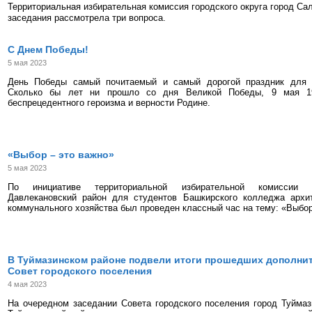
Территориальная избирательная комиссия городского округа город Са
заседания рассмотрела три вопроса.
С Днем Победы!
5 мая 2023
День Победы самый почитаемый и самый дорогой праздник для в
Сколько бы лет ни прошло со дня Великой Победы, 9 мая 1
беспрецедентного героизма и верности Родине.
«Выбор – это важно»
5 мая 2023
По инициативе территориальной избирательной комиссии м
Давлекановский район для студентов Башкирского колледжа архит
коммунального хозяйства был проведен классный час на тему: «Выбор
В Туймазинском районе подвели итоги прошедших дополни
Совет городского поселения
4 мая 2023
На очередном заседании Совета городского поселения город Туйма