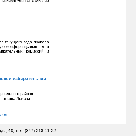
й избирательной комиссии
ая текущего года провела
еоконференцсвязи для
бирательных комиссий и
льной избирательной
ипального района
 Татьяна Лыкова.
лед.
и, 46, тел. (347) 218-11-22