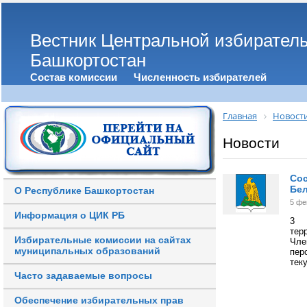
Вестник Центральной избирател
Башкортостан
Состав комиссии
Численность избирателей
Главная
Новост
Новости
Сос
Бел
О Республике Башкортостан
5 фе
Информация о ЦИК РБ
3 
тер
Избирательные комиссии на сайтах
Чле
муниципальных образований
пер
тек
Часто задаваемые вопросы
Обеспечение избирательных прав