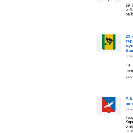
29 
изб
рай
29 
тер
мун
Баш
30 я
На 
про
выс
В К
нап
29 я
Тер
Кар
оче
вкл