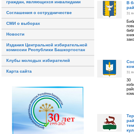
граждан, являющихся инвалидами
В б
рай
Соглашения о сотрудничестве
31 я
Биб
СМИ о выборах
пов
биб
Новости
кни
зак
Издания Центральной избирательной
комиссии Республики Башкортостан
Клубы молодых избирателей
Сос
ком
Карта сайта
31 я
30 
изб
рай
ком
Тер
рай
тем
кул