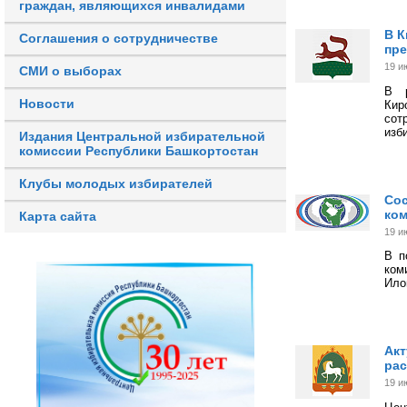
граждан, являющихся инвалидами
В К
Соглашения о сотрудничестве
пре
19 и
СМИ о выборах
В р
Новости
Кир
сот
изб
Издания Центральной избирательной
комиссии Республики Башкортостан
Клубы молодых избирателей
Сос
ком
Карта сайта
19 и
В п
ком
Ило
Акт
рас
19 и