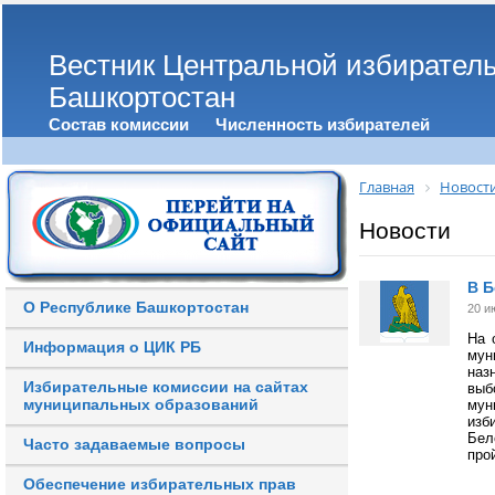
Вестник Центральной избирател
Башкортостан
Состав комиссии
Численность избирателей
Главная
Новост
Новости
В 
О Республике Башкортостан
20 и
На 
Информация о ЦИК РБ
мун
наз
Избирательные комиссии на сайтах
выб
муниципальных образований
мун
изб
Бел
Часто задаваемые вопросы
про
Обеспечение избирательных прав