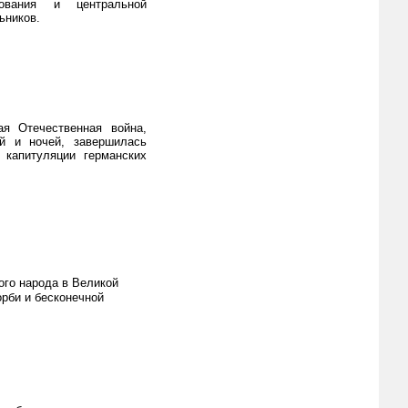
вания и центральной
ьников.
ая Отечественная война,
й и ночей, завершилась
 капитуляции германских
ого народа в Великой
орби и бесконечной