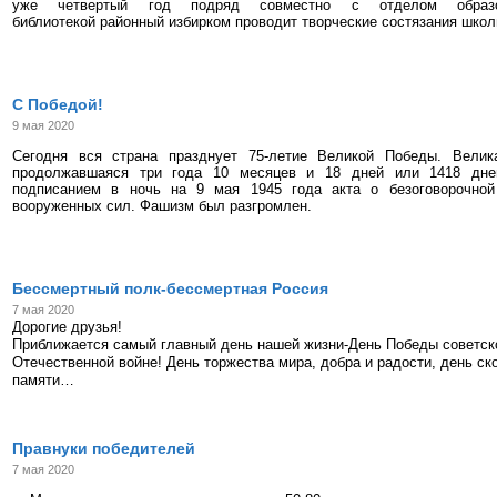
уже четвертый год подряд совместно с отделом образо
библиотекой районный избирком проводит творческие состязания школ
С Победой!
9 мая 2020
Сегодня вся страна празднует 75-летие Великой Победы. Велик
продолжавшаяся три года 10 месяцев и 18 дней или 1418 дне
подписанием в ночь на 9 мая 1945 года акта о безоговорочной
вооруженных сил. Фашизм был разгромлен.
Бессмертный полк-бессмертная Россия
7 мая 2020
Дорогие друзья!
Приближается самый главный день нашей жизни-День Победы советск
Отечественной войне! День торжества мира, добра и радости, день ск
памяти…
Правнуки победителей
7 мая 2020