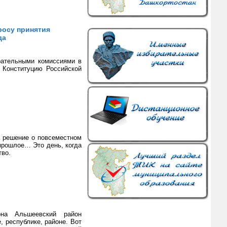
росу принятия
да
рательными комиссиями в
 Конституцию Российской
а решение о повсеместном
 прошлое… Это день, когда
тво.
она Альшеевский район
, республике, районе. Вот