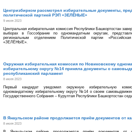
Центризбирком рассмотрел избирательные документы, пре
политической партией РЭП «ЗЕЛЁНЫЕ»
9 июля 2023
Центральная избирательная комиссия Республики Башкортостан завер
выборах в Госсобрание по одномандатным округам, представл
региональным отделением Политической партии «Российская
«ЗЕЛЁНЫЕ».
Окружная избирательная комиссия по Новиковскому одном
избирательному округу №14 приняла документы о самовыд
республиканский парламент
8 июля 2023
Первый кандидат уведомил окружную избирательную коми
одномандатному избирательному округу №14 о своем самовыдвижен
Государственного Собрания – Курултая Республики Башкортостан сед
В Янаульском районе продолжается приём документов от к
8 июля 2023
В Янаульском районе продолжается приём документов от к