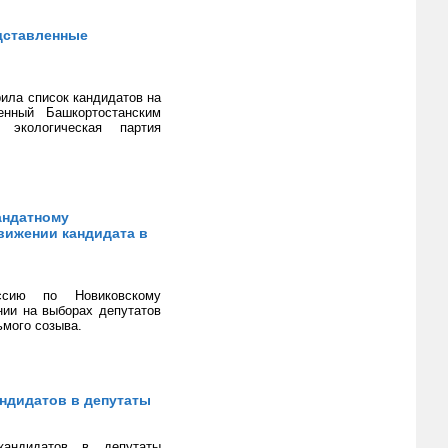
дставленные
ила список кандидатов на
енный Башкортостанским
 экологическая партия
андатному
вижении кандидата в
ссию по Новиковскому
ии на выборах депутатов
ьмого созыва.
андидатов в депутаты
андидатов в депутаты