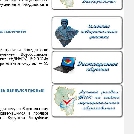
кументов от кандидатов в
дставленные
ила списки кандидатов на
елением Всероссийской
писке «ЕДИНОЙ РОССИИ»
ирательным округам – 55
 выдвинулся первый
датному избирательному
двинувшимся в порядке
я – Курултая Республики