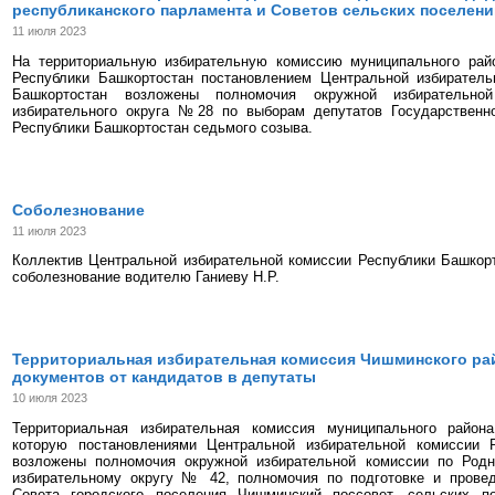
республиканского парламента и Советов сельских поселен
11 июля 2023
На территориальную избирательную комиссию муниципального рай
Республики Башкортостан постановлением Центральной избиратель
Башкортостан возложены полномочия окружной избирательной
избирательного округа №28 по выборам депутатов Государственн
Республики Башкортостан седьмого созыва.
Соболезнование
11 июля 2023
Коллектив Центральной избирательной комиссии Республики Башкор
соболезнование водителю Ганиеву Н.Р.
Территориальная избирательная комиссия Чишминского ра
документов от кандидатов в депутаты
10 июля 2023
Территориальная избирательная комиссия муниципального район
которую постановлениями Центральной избирательной комиссии 
возложены полномочия окружной избирательной комиссии по Род
избирательному округу № 42, полномочия по подготовке и прове
Совета городского поселения Чишминский поссовет, сельских п