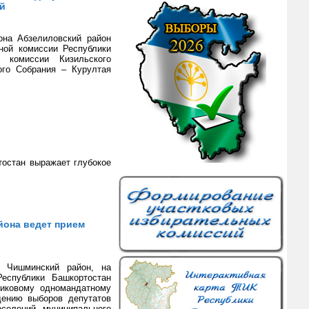
ий
она Абзелиловский район
ной комиссии Республики
 комиссии Кизильского
ого Собрания – Курултая
тостан выражает глубокое
йона ведет прием
а Чишминский район, на
Республики Башкортостан
никовому одномандатному
дению выборов депутатов
оселений муниципального