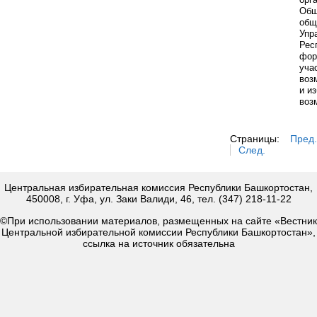
Общ
общ
Упр
Рес
фор
уча
воз
и и
воз
Страницы:
Пред.
След.
Центральная избирательная комиссия Республики Башкортостан,
450008, г. Уфа, ул. Заки Валиди, 46, тел. (347) 218-11-22
©При использовании материалов, размещенных на сайте «Вестник
Центральной избирательной комиссии Республики Башкортостан»,
ссылка на источник обязательна