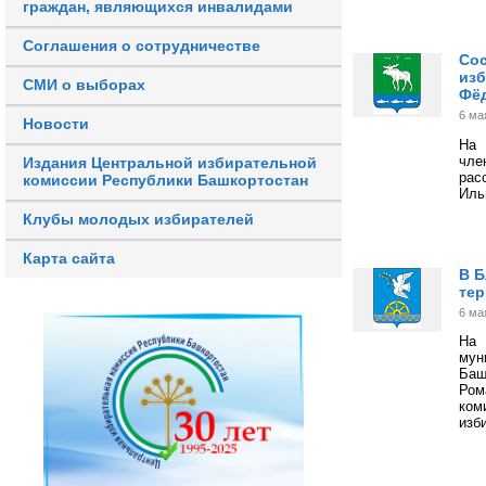
граждан, являющихся инвалидами
Соглашения о сотрудничестве
Сос
изб
СМИ о выборах
Фёд
6 ма
Новости
На 
чл
Издания Центральной избирательной
рас
комиссии Республики Башкортостан
Иль
Клубы молодых избирателей
Карта сайта
В Б
тер
6 ма
На 
мун
Баш
Ром
ко
изб