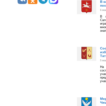
В к
пос
6 ма
В п
Сал
иг
мно
зна
Сос
изб
Тат
5 ма
На 
сос
уча
пре
уча
Мер
Чи