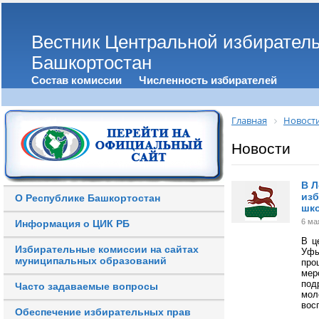
Вестник Центральной избирател
Башкортостан
Состав комиссии
Численность избирателей
Главная
Новост
Новости
В Л
изб
О Республике Башкортостан
шко
6 ма
Информация о ЦИК РБ
В ц
Избирательные комиссии на сайтах
Уфы
муниципальных образований
про
ме
под
Часто задаваемые вопросы
мол
вос
Обеспечение избирательных прав