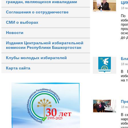
граждан, являющихся инвалидами
ЦИ
18 м
Соглашения о сотрудничестве
По 
изб
СМИ о выборах
про
про
Новости
осн
до 
Издания Центральной избирательной
комиссии Республики Башкортостан
Клубы молодых избирателей
Бла
18 м
Карта сайта
В Б
изб
на 
Пре
18 м
В с
нар
изб
ухо