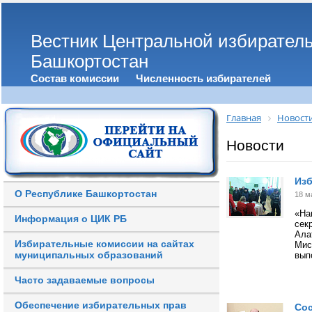
Вестник Центральной избирател
Башкортостан
Состав комиссии
Численность избирателей
Главная
Новост
Новости
Изб
О Республике Башкортостан
18 м
«На
Информация о ЦИК РБ
сек
Ала
Избирательные комиссии на сайтах
Мис
муниципальных образований
вып
Часто задаваемые вопросы
Обеспечение избирательных прав
Сос