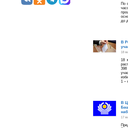
По 
час
про
осн
до 
В Р
уча
18 м
18 
рас
398
уча
изб
1 –
В Ц
Баш
на
17 м
Пре