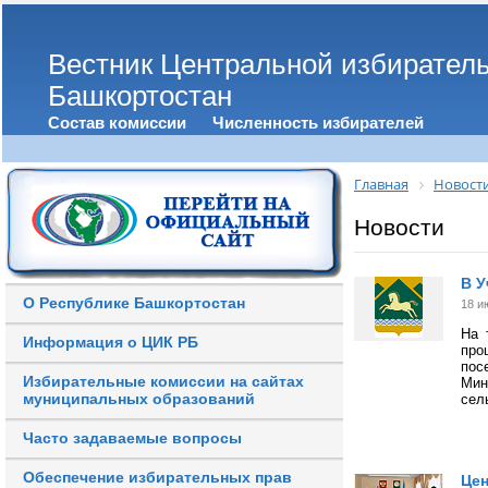
Вестник Центральной избирател
Башкортостан
Состав комиссии
Численность избирателей
Главная
Новост
Новости
В 
О Республике Башкортостан
18 и
На 
Информация о ЦИК РБ
про
пос
Избирательные комиссии на сайтах
Мин
муниципальных образований
сел
Часто задаваемые вопросы
Обеспечение избирательных прав
Цен