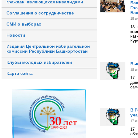
граждан, являющихся инвалидами
Баш
Гос
Баш
Соглашения о сотрудничестве
18 и
СМИ о выборах
18 
ком
Новости
наз
Кур
Издания Центральной избирательной
комиссии Республики Башкортостан
Клубы молодых избирателей
Вы
18 и
Карта сайта
17 
доп
сам
В Р
уча
17 и
17 
обр