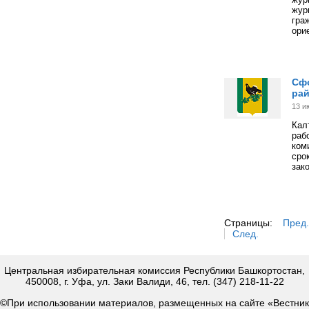
жур
гра
ори
Сф
ра
13 и
Кал
раб
ком
сро
зак
Страницы:
Пред.
След.
Центральная избирательная комиссия Республики Башкортостан,
450008, г. Уфа, ул. Заки Валиди, 46, тел. (347) 218-11-22
©При использовании материалов, размещенных на сайте «Вестник