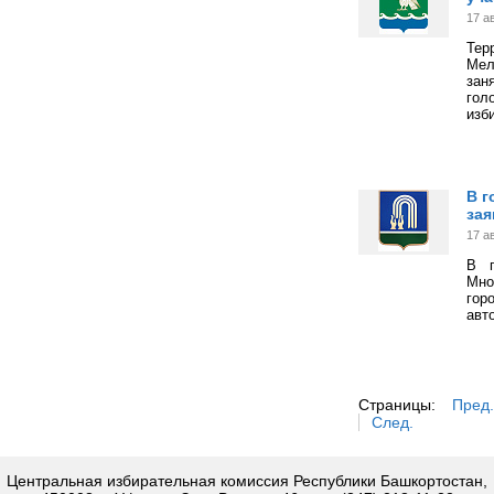
17 а
Тер
Мел
зан
гол
изб
В г
зая
17 а
В г
Мно
гор
авт
Страницы:
Пред.
След.
Центральная избирательная комиссия Республики Башкортостан,