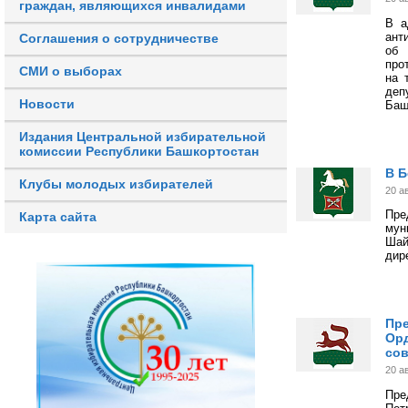
граждан, являющихся инвалидами
В а
ант
Соглашения о сотрудничестве
об
про
СМИ о выборах
на 
деп
Новости
Баш
Издания Центральной избирательной
комиссии Республики Башкортостан
В Б
Клубы молодых избирателей
20 а
Пр
Карта сайта
му
Шай
дир
Пре
Орд
сов
20 а
Пре