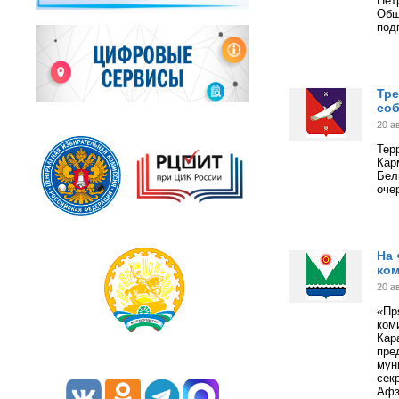
Пе
Общ
под
Тре
со
20 а
Тер
Кар
Бел
оче
На 
ко
20 а
«Пр
ком
Кар
пр
мун
сек
Афз