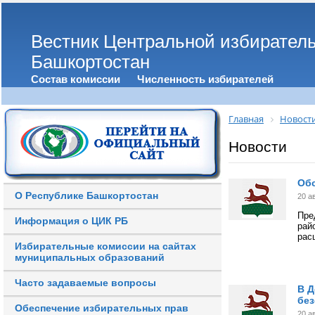
Вестник Центральной избирател
Башкортостан
Состав комиссии
Численность избирателей
Главная
Новост
Новости
Об
О Республике Башкортостан
20 а
Пре
Информация о ЦИК РБ
рай
рас
Избирательные комиссии на сайтах
муниципальных образований
Часто задаваемые вопросы
В Д
без
Обеспечение избирательных прав
20 а