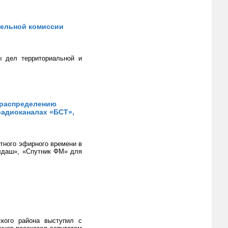
тельной комиссии
ы дел территориальной и
 распределению
радиоканалах «БСТ»,
тного эфирного времени в
лдаш», «Спутник ФМ» для
ского района выступил с