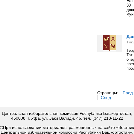
На 
30 
доп
мун
Дан
1 ию
Тер
Тат
оче
пре
про
Страницы:
Пред.
След.
Центральная избирательная комиссия Республики Башкортостан,
450008, г. Уфа, ул. Заки Валиди, 46, тел. (347) 218-11-22
©При использовании материалов, размещенных на сайте «Вестник
Центральной избирательной комиссии Республики Башкортостан»,