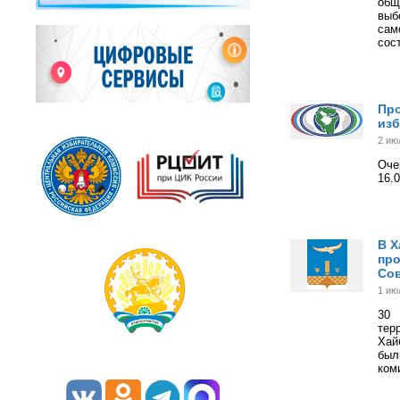
общ
вы
сам
сос
Про
изб
2 ию
Оче
16.0
В Х
про
Со
1 ию
30
тер
Хай
был
ком