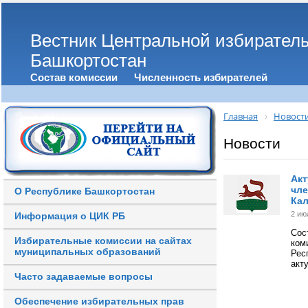
Вестник Центральной избирател
Башкортостан
Состав комиссии
Численность избирателей
Главная
Новост
Новости
Акт
чле
О Республике Башкортостан
Кал
2 ию
Информация о ЦИК РБ
Сос
Избирательные комиссии на сайтах
ком
муниципальных образований
Рес
акт
Часто задаваемые вопросы
Обеспечение избирательных прав