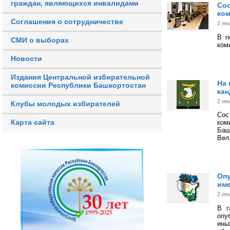
граждан, являющихся инвалидами
Сос
ком
Соглашения о сотрудничестве
2 ию
В п
СМИ о выборах
ком
Новости
Издания Центральной избирательной
На 
комиссии Республики Башкортостан
кан
2 ию
Клубы молодых избирателей
Сос
Карта сайта
ком
Баш
Вел
Опу
име
2 ию
В г
опу
ины