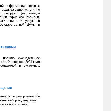
вой информации, сетевых
, оказывающие услуги по
информируют Центральную
ении эфирного времени,
агитации или услуг по
Государственной Думы и
иториями
и прошло еженедельное
ния 19 сентября 2021 года
дседателей и системных
ещание
ленами территориальной и
дения выборов депутатов
 восьмого созыва.