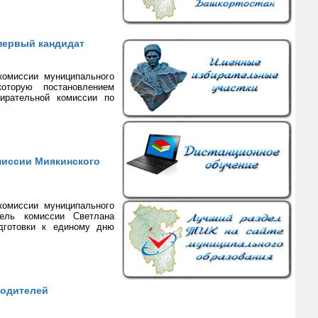
первый кандидат
комиссии муниципального
оторую постановлением
ирательной комиссии по
миссии Миякинского
комиссии муниципального
тель комиссии Светлана
одготовки к единому дню
водителей