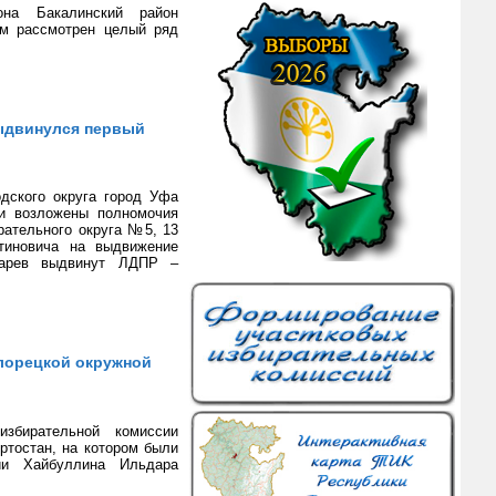
она Бакалинский район
ом рассмотрен целый ряд
ыдвинулся первый
одского округа город Уфа
ии возложены полномочия
рательного округа №5, 13
тиновича на выдвижение
харев выдвинут ЛДПР –
лорецкой окружной
збирательной комиссии
ртостан, на котором были
ии Хайбуллина Ильдара