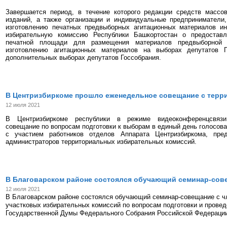
Завершается период, в течение которого редакции средств массо
изданий, а также организации и индивидуальные предприниматели
изготовлению печатных предвыборных агитационных материалов 
избирательную комиссию Республики Башкортостан о предоставл
печатной площади для размещения материалов предвыборной 
изготовлению агитационных материалов на выборах депутатов 
дополнительных выборах депутатов Госсобрания.
В Центризбиркоме прошло еженедельное совещание с терр
12 июля 2021
В Центризбиркоме республики в режиме видеоконференцсвяз
совещание по вопросам подготовки к выборам в единый день голосова
с участием работников отделов Аппарата Центризбиркома, пре
администраторов территориальных избирательных комиссий.
В Благоварском районе состоялся обучающий семинар-сов
12 июля 2021
В Благоварском районе состоялся обучающий семинар-совещание с ч
участковых избирательных комиссий по вопросам подготовки и прове
Государственной Думы Федерального Собрания Российской Федерации