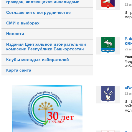
граждан, являющихся инвалидами
22 а
Соглашения о сотрудничестве
В р
мер
СМИ о выборах
Новости
В Ф
КВ
Издания Центральной избирательной
комиссии Республики Башкортостан
22 а
Уч
Клубы молодых избирателей
Фед
изб
Карта сайта
«Вл
22 а
В Ц
рай
мол