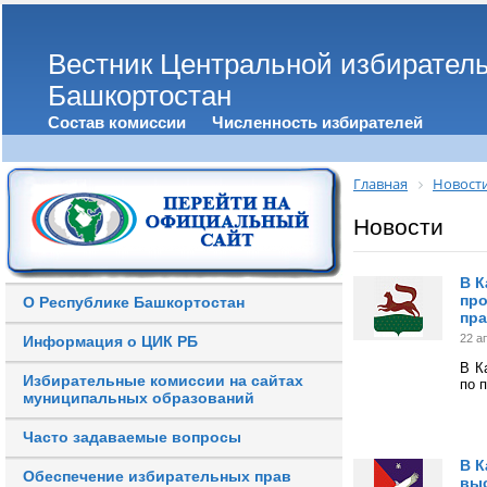
Вестник Центральной избирател
Башкортостан
Состав комиссии
Численность избирателей
Главная
Новост
Новости
В К
про
О Республике Башкортостан
пр
22 а
Информация о ЦИК РБ
В К
Избирательные комиссии на сайтах
по 
муниципальных образований
Часто задаваемые вопросы
В К
Обеспечение избирательных прав
вы