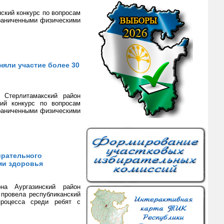
нский конкурс по вопросам
граниченными физическими
няли участие более 30
а Стерлитамакский район
кий конкурс по вопросам
граниченными физическими
ирательного
ми здоровья
она Аургазинский район
 провела республиканский
процесса среди ребят с