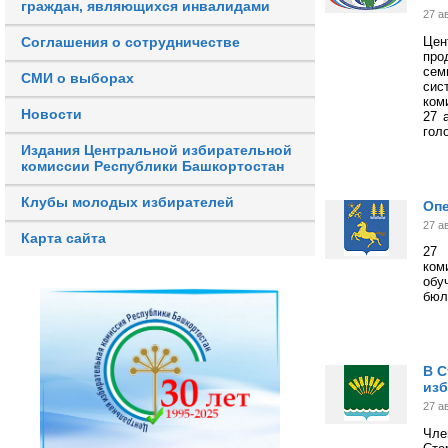
граждан, являющихся инвалидами
27 а
Цен
Соглашения о сотрудничестве
про
сем
СМИ о выборах
сис
ком
Новости
27 
гол
Издания Центральной избирательной
комиссии Республики Башкортостан
Клубы молодых избирателей
Опе
27 а
Карта сайта
27 
ком
обу
бюл
В С
изб
27 а
Чле