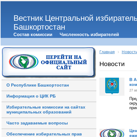
Вестник Центральной избирател
Башкортостан
Состав комиссии
Численность избирателей
Главная
Новост
Новости
В А
ко
О Республике Башкортостан
27 а
Информация о ЦИК РБ
Пре
окр
Избирательные комиссии на сайтах
при
муниципальных образований
Часто задаваемые вопросы
Цен
Обеспечение избирательных прав
еже