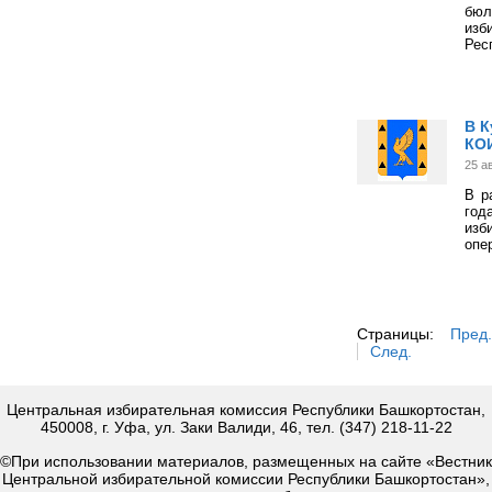
бюл
изб
Рес
В К
КО
25 а
В р
год
изб
опе
Страницы:
Пред.
След.
Центральная избирательная комиссия Республики Башкортостан,
450008, г. Уфа, ул. Заки Валиди, 46, тел. (347) 218-11-22
©При использовании материалов, размещенных на сайте «Вестник
Центральной избирательной комиссии Республики Башкортостан»,