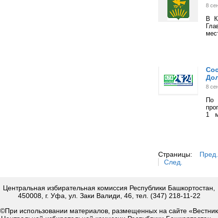
8 се
В К
Гла
мес
Сос
До
8 се
По 
про
1 м
Страницы:
Пред.
След.
Центральная избирательная комиссия Республики Башкортостан,
450008, г. Уфа, ул. Заки Валиди, 46, тел. (347) 218-11-22
©При использовании материалов, размещенных на сайте «Вестник