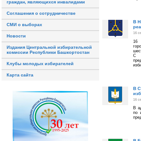
граждан, являющихся инвалидами
Соглашения о сотрудничестве
В Н
СМИ о выборах
реа
16 с
Новости
16 
гор
Издания Центральной избирательной
шес
комиссии Республики Башкортостан
С 
пре
Клубы молодых избирателей
изб
Карта сайта
В С
изб
16 с
В а
по 
пре
В Б