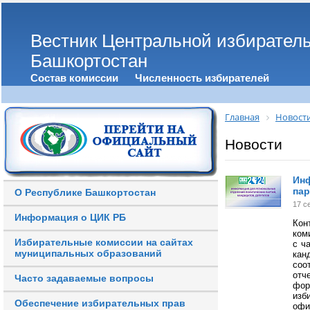
Вестник Центральной избирател
Башкортостан
Состав комиссии
Численность избирателей
Главная
Новост
Новости
Инф
пар
О Республике Башкортостан
17 с
Информация о ЦИК РБ
Кон
ком
Избирательные комиссии на сайтах
с ч
муниципальных образований
ка
соо
отч
Часто задаваемые вопросы
фор
изб
Обеспечение избирательных прав
офи