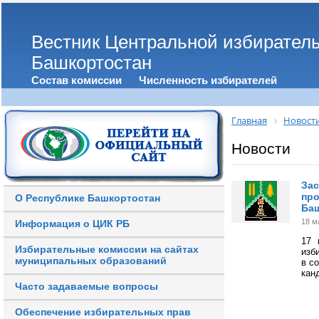
Вестник Центральной избирател
Башкортостан
Состав комиссии
Численность избирателей
Главная
Новост
Новости
Зас
про
О Республике Башкортостан
Ба
18 м
Информация о ЦИК РБ
17 
Избирательные комиссии на сайтах
изб
муниципальных образований
в с
кан
Часто задаваемые вопросы
Обеспечение избирательных прав