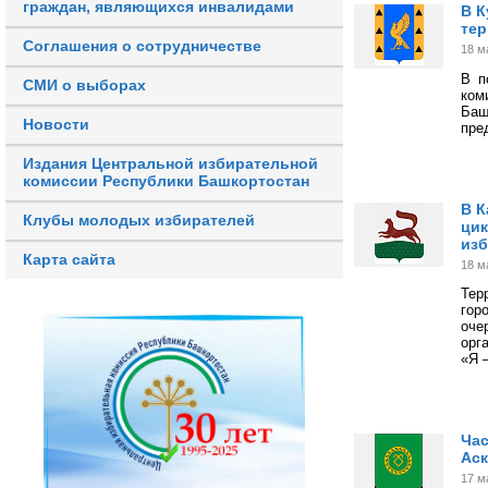
граждан, являющихся инвалидами
В К
тер
Соглашения о сотрудничестве
18 м
В п
СМИ о выборах
ком
Ба
Новости
пре
Издания Центральной избирательной
комиссии Республики Башкортостан
В К
Клубы молодых избирателей
цик
изб
Карта сайта
18 м
Тер
гор
оче
орг
«Я 
Час
Аск
17 м