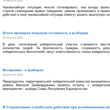
30 августа 2019
Чрезвычайную ситуацию нельзя спланировать, она всегда проис
строгое соблюдение правил поведения, умение организовать и прове
действия в зоне чрезвычайной ситуации помогут решить нештатную си
Итоги проверок показали готовность к выборам
30 августа 2019
В день голосования избирательный участок становится место
количества людей. За безопасность граждан, сохранность док
избирательных бюллетеней, несут ответственность члены избиратель
Ветеранам - о выборах
30 августа 2019
Председатель территориальной избирательной комиссии муниципаль
района Минзиля Шаймарданова провела встречу с избирателя
мероприятия – выборы Главы Республики Башкортостан.
В Стерлитамаке отработали действия при возникновении не