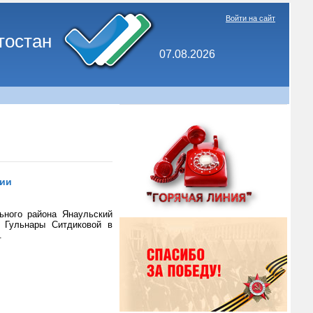
Войти на сайт
тостан
07.08.2026
нии
ьного района Янаульский
 Гульнары Ситдиковой в
.