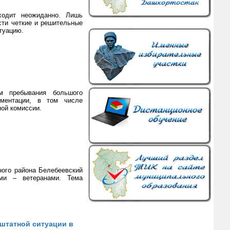
ходит неожиданно. Лишь
сти четкие и решительные
туацию.
м пребывания большого
ументации, в том числе
ной комиссии.
ного района Белебеевский
ми – ветеранами. Тема
штатной ситуации в