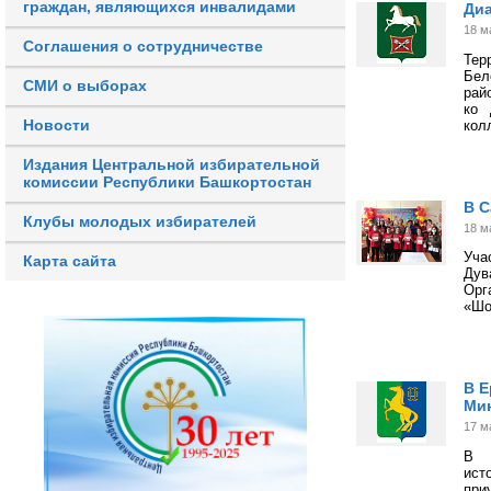
граждан, являющихся инвалидами
Диа
18 м
Соглашения о сотрудничестве
Тер
Бел
СМИ о выборах
рай
ко 
Новости
кол
Издания Центральной избирательной
комиссии Республики Башкортостан
В С
Клубы молодых избирателей
18 м
Уча
Карта сайта
Ду
Орг
«Шо
В Е
Ми
17 м
В и
ист
при