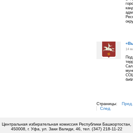
гор
кан
адм
Рес
окр
«Вы
14 м
По
тер
Сал
мун
СОШ
биб
Страницы:
Пред.
След.
Центральная избирательная комиссия Республики Башкортостан,
450008, г. Уфа, ул. Заки Валиди, 46, тел. (347) 218-11-22