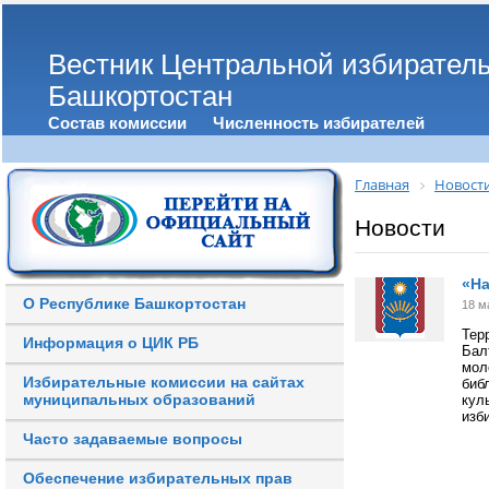
Вестник Центральной избирател
Башкортостан
Состав комиссии
Численность избирателей
Главная
Новост
Новости
«На
О Республике Башкортостан
18 м
Тер
Информация о ЦИК РБ
Бал
мол
Избирательные комиссии на сайтах
биб
муниципальных образований
кул
изб
Часто задаваемые вопросы
Обеспечение избирательных прав