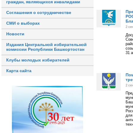
граждан, являющихся инвалидами
Пре
Соглашения о сотрудничестве
РО
Бл
СМИ о выборах
2 се
Новости
Дос
Сов
рай
Издания Центральной избирательной
соз
комиссии Республики Башкортостан
31 а
Клубы молодых избирателей
Карта сайта
Пом
тре
2 се
Пр
му
Ба
мун
Рос
для
ан
тех