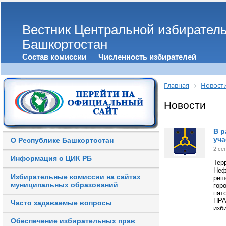
Вестник Центральной избирател
Башкортостан
Состав комиссии
Численность избирателей
Главная
Новост
Новости
В р
уча
О Республике Башкортостан
2 се
Информация о ЦИК РБ
Тер
Неф
Избирательные комиссии на сайтах
реш
муниципальных образований
гор
пят
ПР
Часто задаваемые вопросы
изб
Обеспечение избирательных прав