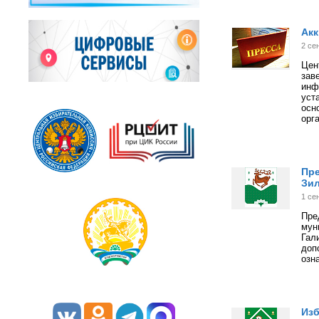
Акк
2 се
Цен
зав
инф
уст
осн
орг
Пре
Зил
1 се
Пр
мун
Гал
доп
озн
Изб