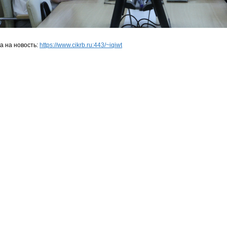
а на новость:
https://www.cikrb.ru:443/~iqiwt