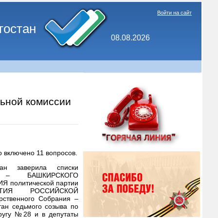
Войти на сайт
тостан
08.08.2026
льной комиссии
о включено 11 вопросов.
тан заверила списки
 – БАШКИРСКОГО
 политической партии
РТИЯ РОССИЙСКОЙ
рственного Собрания –
тан седьмого созыва по
ругу №28 и в депутаты