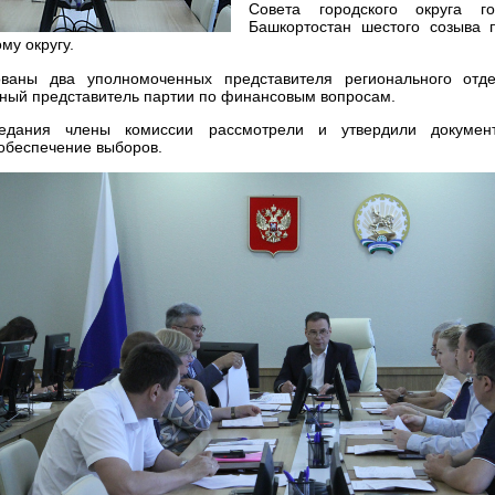
Совета городского округа г
Башкортостан шестого созыва 
му округу.
ованы два уполномоченных представителя регионального от
ный представитель партии по финансовым вопросам.
едания члены комиссии рассмотрели и утвердили докумен
обеспечение выборов.