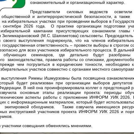
ознакомительный и организационный характер.
Представители силовых ведомств осветил
 общественной и антитеррористической безопасности, а также
 на избирательных участках при проведении выборов в Государст
 сентябре 2026 года. О практике организации подготовки уча
избирательной кампании присутствующих ознакомили главы 
 Зилимкарановский (М.С. Шаяхметова) сельсоветы. Председатель 
и своего выступления подчеркнула, что на членов избирательн
 государственная ответственность – провести выборы в строгом со
езопасно для всех участников избирательного процесса. В дальн
 обучающих семинаров, где детально будут разобраны 
го законодательства, правила работы со списками, документообо
 прежде чем погрузиться в юридические тонкости, необходимо к
бирательных участков совместно с органами местного самоуправ
ь выступления Риммы Ишмурзовны была посвящена ознакомле
оторый будет реализован при организации выборов депутатов
Федерации. В ней она проинформировала коллег о предстоящей 
озвучила основные этапы реализации проекта: периоды обуч
 технические аспекты работы с приложение ИНФОРМ УИК 2026. К
щих с информационным материалом, который будет использовать
, экипировкой обходчиков. Также озвучила имеющиеся ресур
чных инструктажей участников проекта ИНФОРМ УИК 2026 и поря
чиков.
и участники совещания обменялись мнениями.