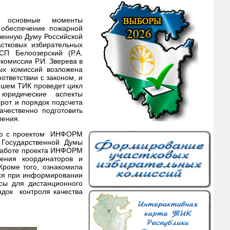
и основные моменты
 обеспечение пожарной
венную Думу Российской
стковых избирательных
СП Белоозерский (Р.А.
комиссии Р.И. Зверева в
ых комиссий возложена
ответствии с законом, и
ейшем ТИК проведет цикл
юридические аспекты
рот и порядок подсчета
ачественно подготовить
ления.
нию с проектом ИНФОРМ
 Государственной Думы
работе проекта ИНФОРМ
ения координаторов и
роме того, ознакомила
ся при информировании
сы для дистанционного
док контроля качества