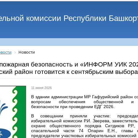
ельной комиссии Республики Башкор
вости
Новости
 пожарная безопасность и «ИНФОРМ УИК 202
кий район готовится к сентябрьским выбор
11 июня 2026
В здании администрации МР Гафурийский район с
вопросам обеспечения общественной и ан
безопасности при проведении ЕДГ 2026.
В совещании приняли участие: председат
избирательной комиссии Р.И. Зверева, заместител
охране общественного порядка Ситдиков Р.Р.,
спасательной части 74 Опарин Е.Н., главы 
председатели участковых избирательных комиссий 