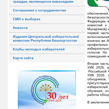
граждан, являющихся инвалидами
Соглашения о сотрудничестве
обеспечения
безопасности
СМИ о выборах
Федерации в
комиссий к 
Новости
Мухарямов) и
первой част
Издания Центральной избирательной
колоссальная
комиссии Республики Башкортостан
конечно же б
профильных
избирательно
Клубы молодых избирателей
голосов. Но
помещения из
Карта сайта
Вторая част
УИК 2026, к
Российской 
УИК 2026, 
обходчиков,
присутствую
избирателей
обучения, о
работы обход
В заключени