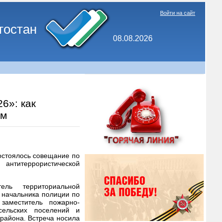
Войти на сайт
тостан
08.08.2026
6»: как
ам
остоялось совещание по
титеррористической
ель территориальной
ь начальника полиции по
 заместитель пожарно-
сельских поселений и
района. Встреча носила