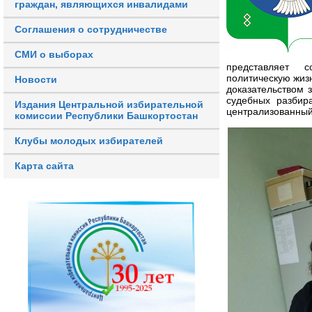
граждан, являющихся инвалидами
Соглашения о сотрудничестве
СМИ о выборах
представляет 
политическую жиз
Новости
доказательством 
судебных разбир
Издания Центральной избирательной
централизованный 
комиссии Республики Башкортостан
Клубы молодых избирателей
Карта сайта