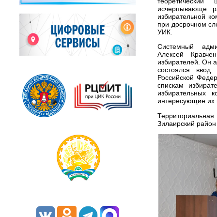
теоретический
исчерпывающе ра
избирательной ко
при досрочном сл
УИК.
Системный адми
Алексей Кравче
избирателей. Он 
состоялся ввод 
Российской Федер
спискам избират
избирательных 
интересующие их 
Территориальна
Зилаирский район