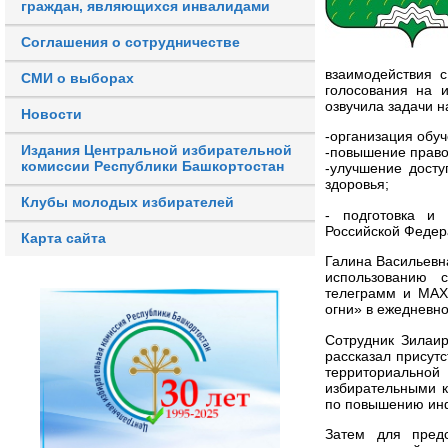
граждан, являющихся инвалидами
Соглашения о сотрудничестве
взаимодействия 
СМИ о выборах
голосования на 
озвучила задачи н
Новости
-организация обуч
Издания Центральной избирательной
-повышение право
комиссии Республики Башкортостан
-улучшение дост
здоровья;
Клубы молодых избирателей
- подготовка и 
Российской Федер
Карта сайта
Галина Васильевн
использованию 
телеграмм и МАХ 
огни» в ежедневн
Сотрудник Зилаи
рассказал присут
территориально
избирательными 
по повышению инф
Затем для предс