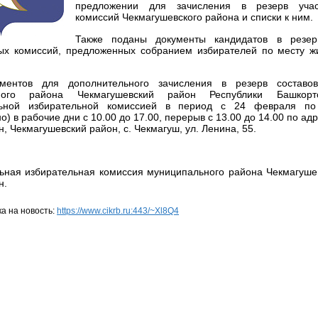
предложении для зачисления в резерв учас
комиссий Чекмагушевского района и списки к ним.
Также поданы документы кандидатов в резерв
ых комиссий, предложенных собранием избирателей по месту жи
ментов для дополнительного зачисления в резерв составов
ного района Чекмагушевский район Республики Башкорто
льной избирательной комиссией в период с 24 февраля п
о) в рабочие дни с 10.00 до 17.00, перерыв с 13.00 до 14.00 по ад
, Чекмагушевский район, с. Чекмагуш, ул. Ленина, 55.
ьная избирательная комиссия муниципального района Чекмагуше
н.
а на новость:
https://www.cikrb.ru:443/~Xl8Q4