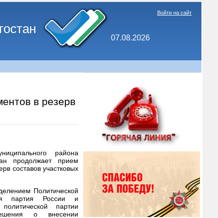
Войти на сайт
тостан
07.08.2026
ентов в резерв
униципального района
тан продолжает прием
ерв составов участковых
делением Политической
ая партия России и
 политической партии
ешения о внесении