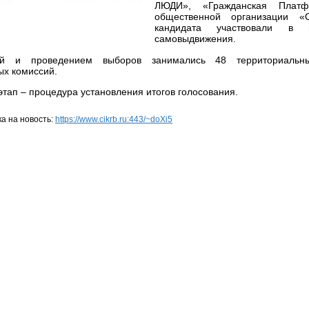
ЛЮДИ», «Гражданская Плат
общественной организации 
кандидата участвовали в
самовыдвижения.
ей и проведением выборов занимались 48 территориальн
ых комиссий.
тап – процедура установления итогов голосования.
а на новость:
https://www.cikrb.ru:443/~doXi5