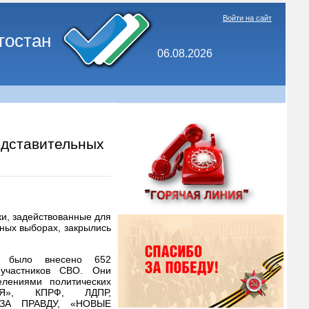
Войти на сайт
тостан
06.08.2026
едставительных
ки, задействованные для
ных выборах, закрылись
и было внесено 652
участников СВО. Они
елениями политических
Я», КПРФ, ЛДПР,
ЗА ПРАВДУ, «НОВЫЕ