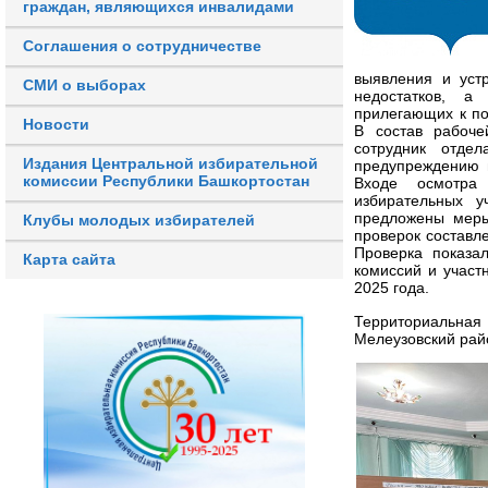
граждан, являющихся инвалидами
Соглашения о сотрудничестве
выявления и уст
СМИ о выборах
недостатков, а
прилегающих к п
Новости
В состав рабоче
сотрудник отдел
Издания Центральной избирательной
предупреждению и
комиссии Республики Башкортостан
Входе осмотра
избирательных у
предложены меры
Клубы молодых избирателей
проверок составле
Проверка показа
Карта сайта
комиссий и участ
2025 года.
Территориальна
Мелеузовский рай