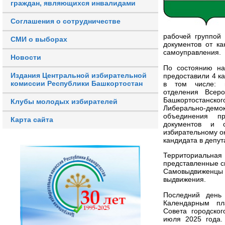
граждан, являющихся инвалидами
Соглашения о сотрудничестве
рабочей группой
СМИ о выборах
документов от ка
самоуправления.
Новости
По состоянию на
Издания Центральной избирательной
предоставили 4 ка
комиссии Республики Башкортостан
в том числе: м
отделения Всер
Башкортостанско
Клубы молодых избирателей
Либерально-дем
объединения пр
Карта сайта
документов и 
избирательному о
кандидата в депу
Территориальная 
представленные с
Самовыдвиженцы
выдвижения.
Последний день 
Календарным пл
Совета городског
июля 2025 года.