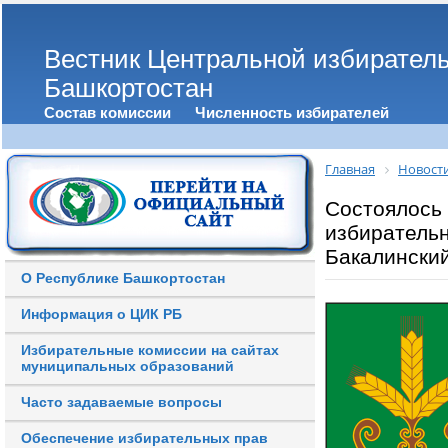
Вестник Центральной избирател
Башкортостан
Состав комиссии
Численность избирателей
Главная
Новост
Состоялось
избиратель
Бакалински
О Республике Башкортостан
Информация о ЦИК РБ
Избирательные комиссии на сайтах
муниципальных образований
Часто задаваемые вопросы
Обеспечение избирательных прав