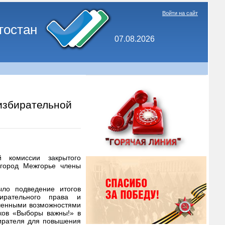
Войти на сайт
тостан
07.08.2026
избирательной
й комиссии закрытого
 город Межгорье члены
ыло подведение итогов
бирательного права и
иченными возможностями
нков «Выборы важны!» в
ирателя для повышения